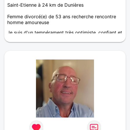
Saint-Etienne à 24 km de Dunières
Femme divorcé(e) de 53 ans recherche rencontre
homme amoureuse
Je suis d'un tempérament très optimiste, confiant et
doux. Je sais profiter des plaisirs simples de la vie.
J'aime partager mes loisirs, faire des balades dans
la nature, flâner en ville. Je suis à la recherche d'une
relation sérieuse.