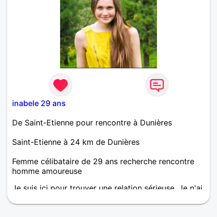
inabele 29 ans
De Saint-Etienne pour rencontre à Dunières
Saint-Etienne à 24 km de Dunières
Femme célibataire de 29 ans recherche rencontre
homme amoureuse
Je suis ici pour trouver une relation sérieuse. Je n'ai
pas vraiment de critère physique ou mental, juste
que la personne doit être mature dans sa tête et
avoir de l'humour après tout dépend du feeling.