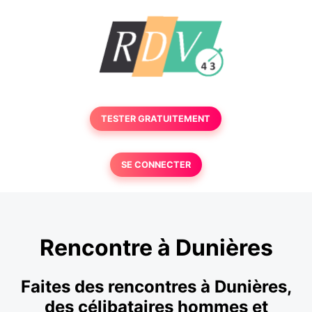
TESTER GRATUITEMENT
SE CONNECTER
Rencontre à Dunières
Faites des rencontres à Dunières,
des célibataires hommes et