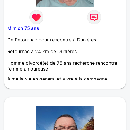
Mimich 75 ans
De Retournac pour rencontre à Dunières
Retournac à 24 km de Dunières
Homme divorcé(e) de 75 ans recherche rencontre
femme amoureuse
Aime la vie en général,et vivre à la campagne