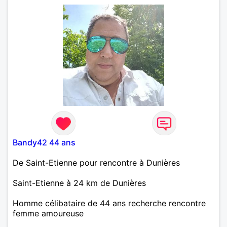
la main l'un pour l'autre
Bandy42 44 ans
De Saint-Etienne pour rencontre à Dunières
Saint-Etienne à 24 km de Dunières
Homme célibataire de 44 ans recherche rencontre
femme amoureuse