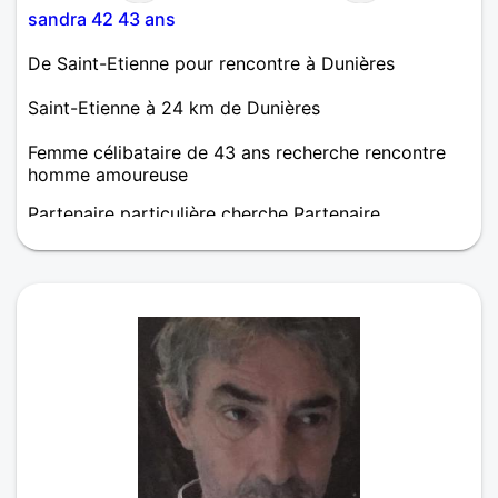
sandra 42 43 ans
De Saint-Etienne pour rencontre à Dunières
Saint-Etienne à 24 km de Dunières
Femme célibataire de 43 ans recherche rencontre
homme amoureuse
Partenaire particulière cherche Partenaire
particulier. Partager des moments agréables à
travers le dialogue, les sorties, les balades etc. Une
amitié dans un premier temps. Je cherche juste un
homme simple, sincère, complice.