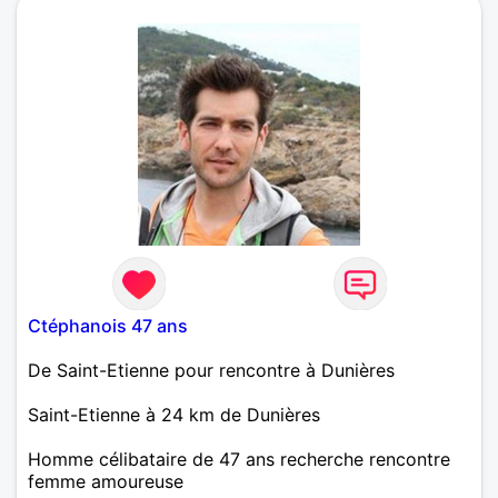
Ctéphanois 47 ans
De Saint-Etienne pour rencontre à Dunières
Saint-Etienne à 24 km de Dunières
Homme célibataire de 47 ans recherche rencontre
femme amoureuse