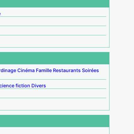
é
rdinage
Cinéma
Famille
Restaurants
Soirées
cience fiction
Divers