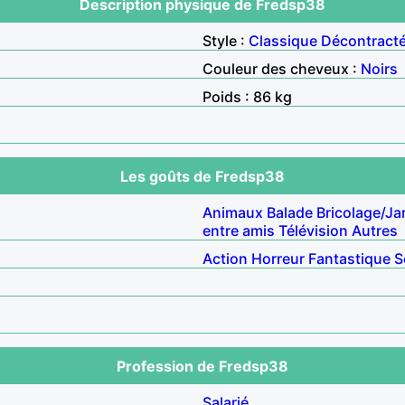
Description physique de Fredsp38
Style :
Classique
Décontract
Couleur des cheveux :
Noirs
Poids : 86 kg
Les goûts de Fredsp38
Animaux
Balade
Bricolage/Ja
entre amis
Télévision
Autres
Action
Horreur
Fantastique
S
Profession de Fredsp38
Salarié