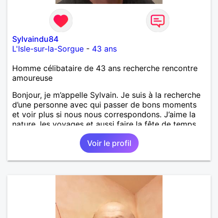
Sylvaindu84
L'Isle-sur-la-Sorgue
-
43 ans
Homme célibataire de 43 ans recherche rencontre
amoureuse
Bonjour, je m’appelle Sylvain. Je suis à la recherche
d’une personne avec qui passer de bons moments
et voir plus si nous nous correspondons. J’aime la
nature, les voyages et aussi faire la fête de temps
en temps ;-)Je suis papa d’un petit garçon de 7 ans
Voir le profil
dont je m’occupe en garde alternée. J’aime à peu
près tous les styles de musique. (Oui je suis pas
trop fan de Jul). Je fais du sport pour garder la
forme et plutôt agréable à regarder. (Enfin je le
pense en tout cas 😂)