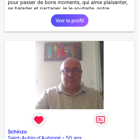
pour passer de bons moments, qui aime plaisanter,
se balader et partager, je le souhaite, notre
complicité. J'aime beaucoup les chantiers de
Voir le profil
randonnée pour se défouler, se relaxer, se détendre
et finalement prendre du bon temps. C'est difficile
de tout dire en quelques lignes. En revanche, vous
pouvez me contacter pour avoir plus
d'informations. A bientôt
Schinzo
Saint-Aubin-d'Aubigné
-
50 ans