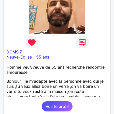
DOMS 71
Neuve-Eglise
-
55 ans
Homme veuf/veuve de 55 ans recherche rencontre
amoureuse
Bonjour , je m'adapte avec la personne avec qui je
suis ,tu veux allez boire un verre ,on va boire un
verre tu veux resté à la maison ,on reste
etc...l'important c'est d'etre ensemble .j'aime me
balader , faire du sport , regarder des film , aller au
Voir le profil
théatre etc et j'aime par dessus tous rire