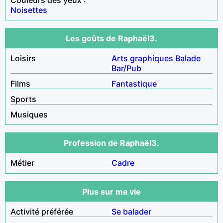
Noisettes
Les goûts de Raphaël3.
Loisirs
Arts graphiques
Balade
Bar/Pub
Films
Fantastique
Sports
Musiques
Profession de Raphaël3.
Métier
Cadre
Plus sur ma vie
Activité préférée
Se balader