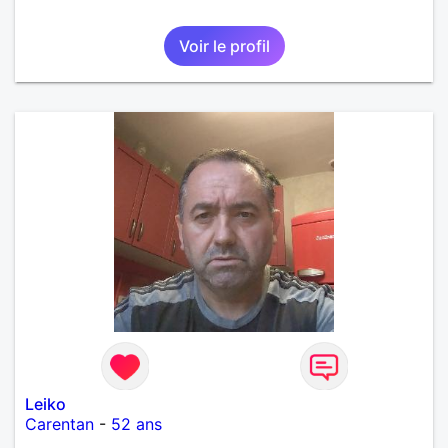
Voir le profil
Leiko
Carentan
-
52 ans