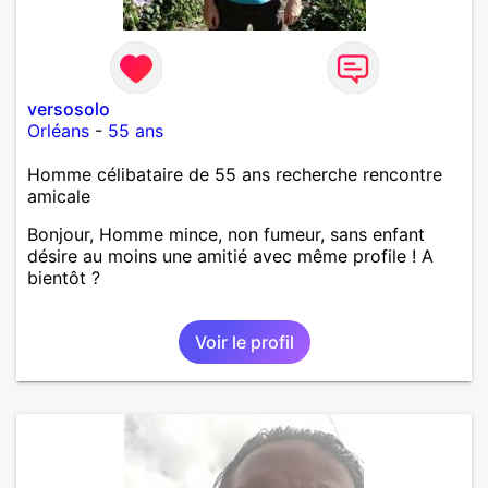
versosolo
Orléans
-
55 ans
Homme célibataire de 55 ans recherche rencontre
amicale
Bonjour, Homme mince, non fumeur, sans enfant
désire au moins une amitié avec même profile ! A
bientôt ?
Voir le profil