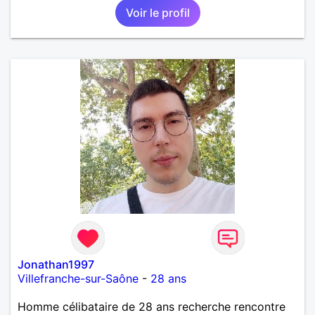
Voir le profil
Jonathan1997
Villefranche-sur-Saône
-
28 ans
Homme célibataire de 28 ans recherche rencontre