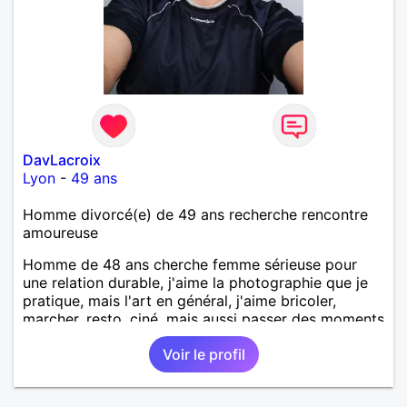
DavLacroix
Lyon
-
49 ans
Homme divorcé(e) de 49 ans recherche rencontre
amoureuse
Homme de 48 ans cherche femme sérieuse pour
une relation durable, j'aime la photographie que je
pratique, mais l'art en général, j'aime bricoler,
marcher, resto, ciné, mais aussi passer des moments
calme devant un bon film ou une série avec un
Voir le profil
plateau repas. le reste est à découvrir.