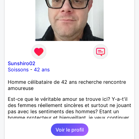
Sunshiro02
Soissons
-
42 ans
Homme célibataire de 42 ans recherche rencontre
amoureuse
Est-ce que le véritable amour se trouve ici? Y-a-t'il
des femmes réellement sincères et surtout ne jouant
pas avec les sentiments des hommes? Etant un
homme protecteur et bienveillant, je veux continuer
d'y croire et pouvoir enfin former la petite famille
Voir le profil
que je désir temps. Faux profil, profiteuse et autres
joyeuseté passer votre chemin, vous ne