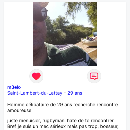
l'avenir nous le dira N'ayez pas peur du niveau
d'étude, je ne me prends pas la tête sur ce niveau.
Mon meilleurs diplôme étant le CEP certificat
d'étude primaire. Avec ce diplôme on sait que je
sais lire, écrire et compter. En raison de mes
principes je ne corresponds pas avec les
demoiselles approchant les moins de 60 ans
m3elo
Saint-Lambert-du-Lattay
-
29 ans
Homme célibataire de 29 ans recherche rencontre
amoureuse
juste menuisier, rugbyman, hate de te rencontrer.
Bref je suis un mec sérieux mais pas trop, bosseur,