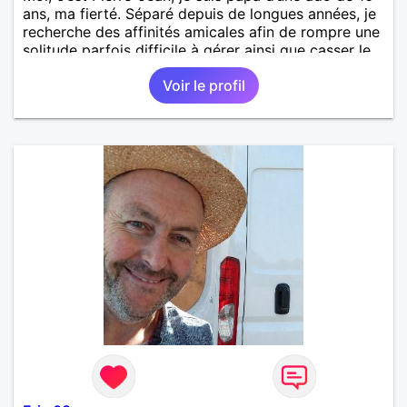
ans, ma fierté. Séparé depuis de longues années, je
recherche des affinités amicales afin de rompre une
solitude parfois difficile à gérer ainsi que casser le
vague à l’âme. L’amitié reste extrêmement
Voir le profil
importante à mes yeux mais peut se décliner en des
sentiments plus puissants. « Le temps fera son
œuvre » disait Arthur Schopenhauer, philosophe
allemand que j’adore. J’aime discuter sans pour
autant être trop locace. Je suis bourré de qualités
avec très peu de défauts. Je suis altruiste,
bienveillant, empathique, attentionné, honnête,
respectueux, doux de caractère et compréhensif : je
laisse « glisser » beaucoup de choses. Mais ne vous
m’éprenez pas Mesdames, si une personne que
j’aime me trahit une fois, il n’y aura pas de seconde
chance et je l’effacerai à « vitam eternam ».
Néanmoins, je suis un tout petit peu maniaque ainsi
qu’impatient. J’essaye de faire des efforts. Rien de
bien dramatique ! Du moins je le pense……Je suis un
homme facile à vivre. À vous si vous le souhaitez,
d’apprendre à me connaître davantage. J’en serai
ravi….A très bientôt je l’espère.