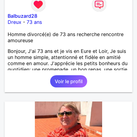
Balbuzard28
Dreux
-
73 ans
Homme divorcé(e) de 73 ans recherche rencontre
amoureuse
Bonjour, J'ai 73 ans et je vis en Eure et Loir, Je suis
un homme simple, attentionné et fidèle en amitié
comme en amour. J'apprécie les petits bonheurs du
quotidien; une promenade, un bon repas, une sortie,
une discision agréable ou un moment de détente à
Voir le profil
deux. Je souhaite rencontrer une femme douce,
honnête et bienveillante, avec qui partager des
moments de complicité, de rire et de confiance. Je
crois qu'une belle relation commence souvent par
une belle amitié et qu'il n'est jamais trop tard pour
écrire une nouvelle histoire. Si vous aimez les
échanges sincères, les valeurs de respect et de
simplicité, nous pourrions faire connaissance autour
d'un café suivi d'une balade, sans précipitation et
laisser le temps faire le reste. Au plaisir de vous lire.