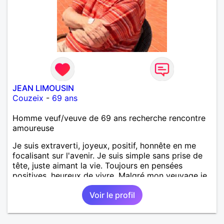
JEAN LIMOUSIN
Couzeix
-
69 ans
Homme veuf/veuve de 69 ans recherche rencontre
amoureuse
Je suis extraverti, joyeux, positif, honnête en me
focalisant sur l'avenir. Je suis simple sans prise de
tête, juste aimant la vie. Toujours en pensées
positives, heureux de vivre. Malgré mon veuvage je
me tourne vers l'avenir pour une deuxième vie
Voir le profil
intense, remplie de joie, de tendresse et pourquoi
pas par la suite d'amour. Déjà dans un premier
temps, se connaître, puis s'apprécier et ensuite