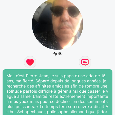
Pjr40
Moi, c’est Pierre-Jean, je suis papa d’une ado de 16
ans, ma fierté. Séparé depuis de longues années, je
recherche des affinités amicales afin de rompre une
solitude parfois difficile à gérer ainsi que casser le v
ague à l’âme. L’amitié reste extrêmement importante
à mes yeux mais peut se décliner en des sentiments
plus puissants. « Le temps fera son œuvre » disait A
rthur Schopenhauer, philosophe allemand que j’ador