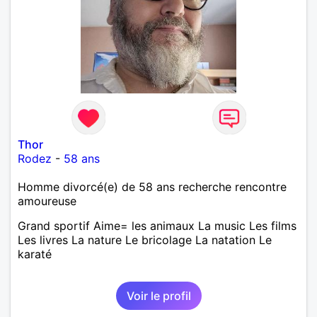
laisse « glisser » beaucoup de choses. Mais ne vous
m’éprenez pas Mesdames, si une personne que
j’aime me trahit une fois, il n’y aura pas de seconde
chance et je l’effacerai à « vitam eternam ».
Néanmoins, je suis un tout petit peu maniaque ainsi
qu’impatient. J’essaye de faire des efforts. Rien de
bien dramatique ! Du moins je le pense……Je suis un
homme facile à vivre. À vous si vous le souhaitez,
d’apprendre à me connaître davantage. J’en serai
ravi….A très bientôt je l’espère.
Thor
Rodez
-
58 ans
Homme divorcé(e) de 58 ans recherche rencontre
amoureuse
Grand sportif Aime= les animaux La music Les films
Les livres La nature Le bricolage La natation Le
karaté
Voir le profil