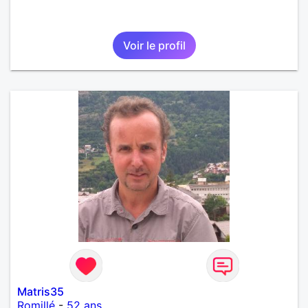
Voir le profil
Matris35
Romillé
-
52 ans