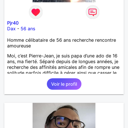
Pjr40
Dax
-
56 ans
Homme célibataire de 56 ans recherche rencontre
amoureuse
Moi, c’est Pierre-Jean, je suis papa d’une ado de 16
ans, ma fierté. Séparé depuis de longues années, je
recherche des affinités amicales afin de rompre une
solitude parfois difficile à gérer ainsi que casser le
vague à l’âme. L’amitié reste extrêmement
Voir le profil
importante à mes yeux mais peut se décliner en des
sentiments plus puissants. « Le temps fera son
œuvre » disait Arthur Schopenhauer, philosophe
allemand que j’adore. J’aime discuter sans pour
autant être trop locace. Je suis bourré de qualités
avec très peu de défauts. Je suis altruiste,
bienveillant, empathique, attentionné, honnête,
respectueux, doux de caractère et compréhensif : je