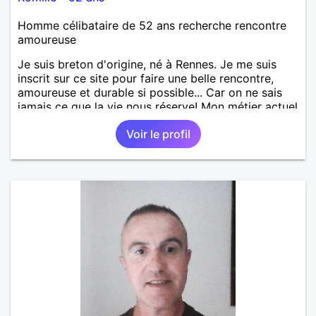
Homme célibataire de 52 ans recherche rencontre
amoureuse
Je suis breton d'origine, né à Rennes. Je me suis
inscrit sur ce site pour faire une belle rencontre,
amoureuse et durable si possible... Car on ne sais
jamais ce que la vie nous réserve! Mon métier actuel
est électricien en tant que agent technique
Voir le profil
territorial. J'ai enseigné en tant que professeur des
écoles mais j'ai voulu changer. J'aime la culture en
générale: le cinéma, la littérature, le dessin, l'Art, un
peu de sport et aussi les ballades en bord de mer...
Mais je ne vais pas tout dire, à vous de me
contacter pour faire plus ample connaissance!...