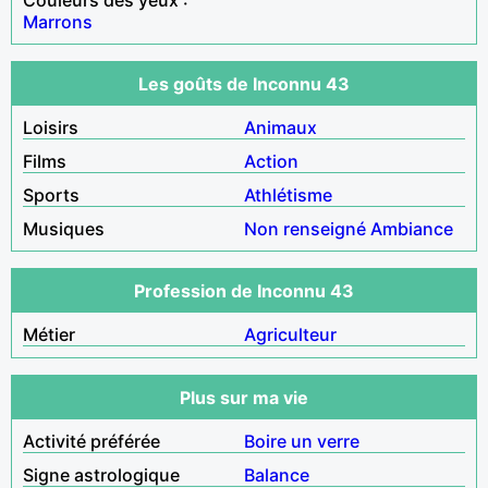
Marrons
Les goûts de Inconnu 43
Loisirs
Animaux
Films
Action
Sports
Athlétisme
Musiques
Non renseigné
Ambiance
Profession de Inconnu 43
Métier
Agriculteur
Plus sur ma vie
Activité préférée
Boire un verre
Signe astrologique
Balance