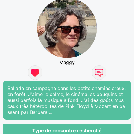
Maggy
Ballade en campagne dans les petits chemins creux,
en forêt. J'aime le calme, le cinéma,les bouquins et
aussi parfois la musique à fond. J'ai des goûts musi
caux très hétéroclites de Pink Floyd à Mozart en pa
ssant par Barbara....
Type de rencontre recherché