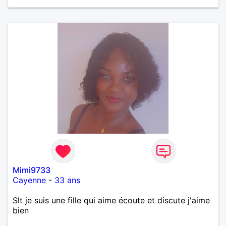
Mimi9733
Cayenne
-
33 ans
Slt je suis une fille qui aime écoute et discute j'aime
bien