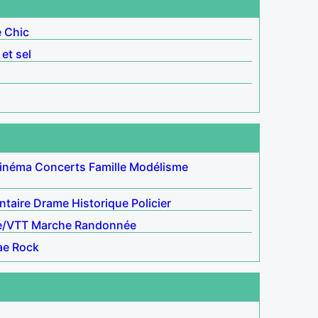
é
Chic
 et sel
inéma
Concerts
Famille
Modélisme
taire
Drame
Historique
Policier
e/VTT
Marche
Randonnée
ae
Rock