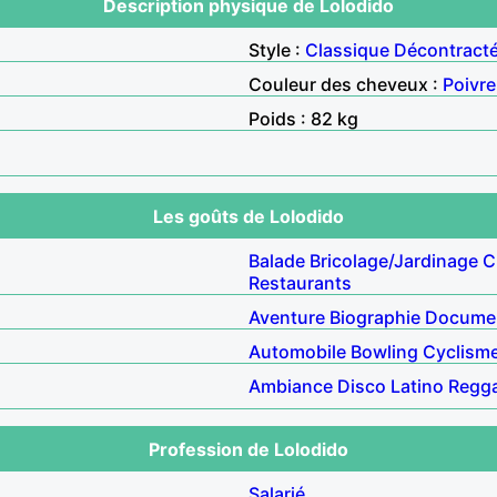
Description physique de Lolodido
Style :
Classique
Décontract
Couleur des cheveux :
Poivre
Poids : 82 kg
Les goûts de Lolodido
Balade
Bricolage/Jardinage
C
Restaurants
Aventure
Biographie
Documen
Automobile
Bowling
Cyclism
Ambiance
Disco
Latino
Regg
Profession de Lolodido
Salarié