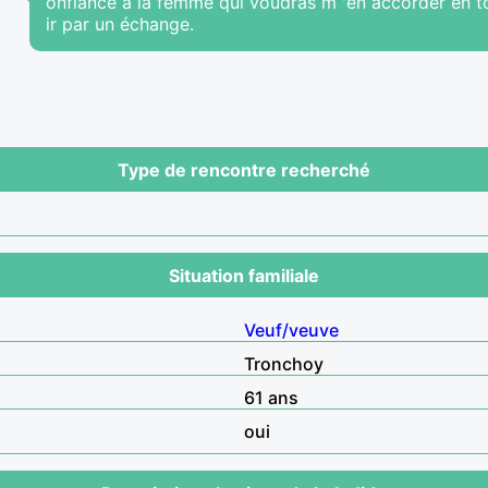
onfiance à la femme qui voudras m 'en accorder en to
ir par un échange.
Type de rencontre recherché
Situation familiale
Veuf/veuve
Tronchoy
61 ans
oui