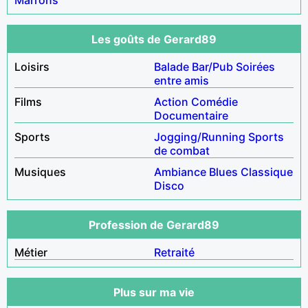
Les goûts de Gerard89
Loisirs
Balade
Bar/Pub
Soirées
entre amis
Films
Action
Comédie
Documentaire
Sports
Jogging/Running
Sports
de combat
Musiques
Ambiance
Blues
Classique
Disco
Profession de Gerard89
Métier
Retraité
Plus sur ma vie