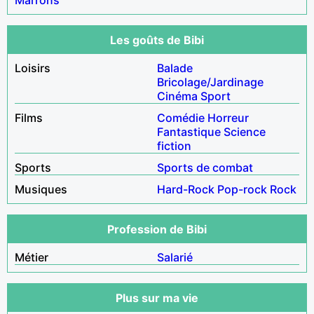
Les goûts de Bibi
Loisirs
Balade
Bricolage/Jardinage
Cinéma
Sport
Films
Comédie
Horreur
Fantastique
Science
fiction
Sports
Sports de combat
Musiques
Hard-Rock
Pop-rock
Rock
Profession de Bibi
Métier
Salarié
Plus sur ma vie