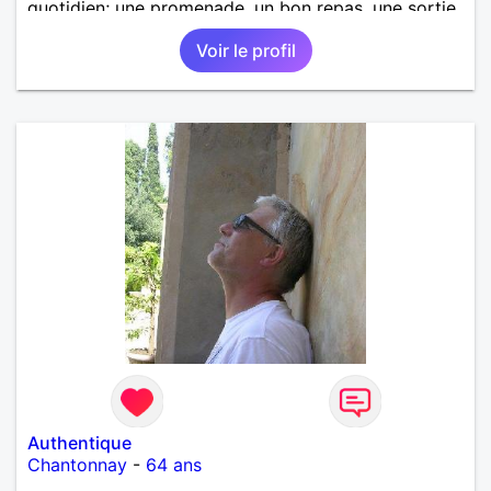
quotidien; une promenade, un bon repas, une sortie,
une discision agréable ou un moment de détente à
Voir le profil
deux. Je souhaite rencontrer une femme douce,
honnête et bienveillante, avec qui partager des
moments de complicité, de rire et de confiance. Je
crois qu'une belle relation commence souvent par
une belle amitié et qu'il n'est jamais trop tard pour
écrire une nouvelle histoire. Si vous aimez les
échanges sincères, les valeurs de respect et de
simplicité, nous pourrions faire connaissance autour
d'un café suivi d'une balade, sans précipitation et
laisser le temps faire le reste. Au plaisir de vous lire.
Authentique
Chantonnay
-
64 ans