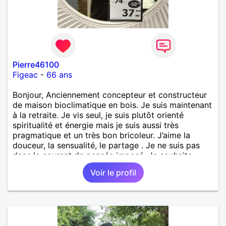
Pierre46100
Figeac
-
66 ans
Bonjour, Anciennement concepteur et constructeur
de maison bioclimatique en bois. Je suis maintenant
à la retraite. Je vis seul, je suis plutôt orienté
spiritualité et énergie mais je suis aussi très
pragmatique et un très bon bricoleur. J’aime la
douceur, la sensualité, le partage . Je ne suis pas
dans le courant de pensée imposé. Je souhaite
rencontrer une personne pour partager,
Voir le profil
expérimenté, découvrir ensemble et se soutenir
mutuellement pour devenir le meilleur de soi-même
et rayonner l'amour. Je vis actuellement dans le Lot
mais je compte m'installer à nouveau à l'ile de la
Réunion avant la fin 2026. Pierre