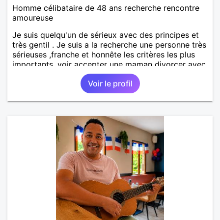
Homme célibataire de 48 ans recherche rencontre
amoureuse
Je suis quelqu'un de sérieux avec des principes et
très gentil . Je suis a la recherche une personne très
sérieuses ,franche et honnête les critères les plus
importants, voir accepter une maman divorcer avec
son enfant il n y a aucun problème. S' abstenir au
Voir le profil
personne non sérieuse merci. Recherche dans un
premier temps dialogue et apprendre à connaître la
personne puis dans un deuxième temps relation plus
sérieuse a voir une vie a deux. (2017 )Ma situation
professionnelle et agent de sécurité privée et
agents SIAP1. ET télésurveillance et vidéo
protection dans les casino supermarché. en CDI
Mes passions. Sont la robotique ,vtt ,Echeque
,astronomie . Service militaire belfort 35 régiment d
infanterie et engager sur 5 ans.de (1998 a 2003.)
Divers je fait en moyenne 6 km de marche par jour
a pieds. A la fin de mon travail a mon domicile. J 'ai
un rêve cet de construire une vie a deux en
harmonie. Si je pourrais lui décrocher la lune je le