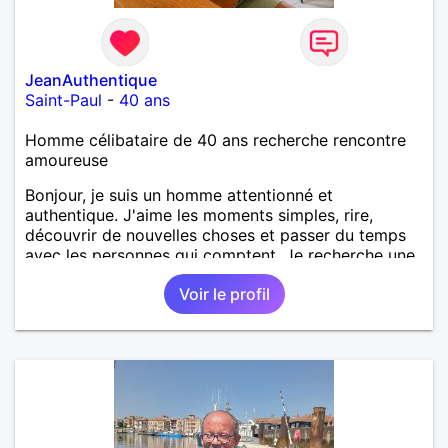
ferais. A chaque fois que je vois un beau ciel étoilé
je rêve d' être avec quelqu'un.
JeanAuthentique
Saint-Paul
-
40 ans
Homme célibataire de 40 ans recherche rencontre
amoureuse
Bonjour, je suis un homme attentionné et
authentique. J'aime les moments simples, rire,
découvrir de nouvelles choses et passer du temps
avec les personnes qui comptent. Je recherche une
relation sérieuse, basée sur le respect, la confiance
Voir le profil
et la complicité. Au plaisir de faire connaissance.