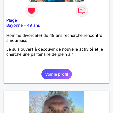
Plage
Bayonne
-
49 ans
Homme divorcé(e) de 49 ans recherche rencontre
amoureuse
Je suis ouvert à découvir de nouvelle activité et je
cherche une partenaire de plein air
Voir le profil