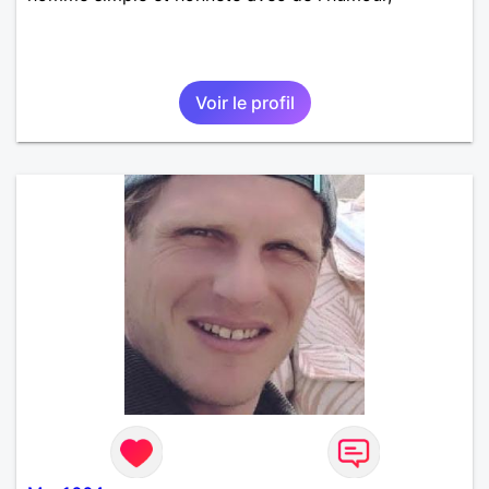
Voir le profil