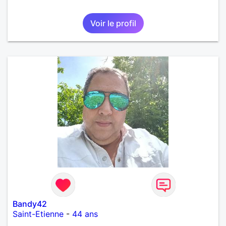
Voir le profil
Bandy42
Saint-Etienne
-
44 ans