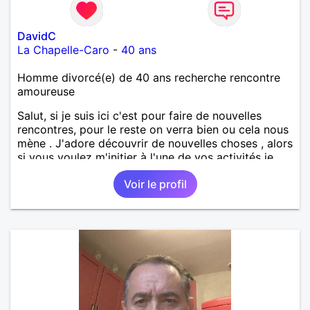
DavidC
La Chapelle-Caro
-
40 ans
Homme divorcé(e) de 40 ans recherche rencontre
amoureuse
Salut, si je suis ici c'est pour faire de nouvelles
rencontres, pour le reste on verra bien ou cela nous
mène . J'adore découvrir de nouvelles choses , alors
si vous voulez m'initier à l'une de vos activités je
suis partant.
Voir le profil