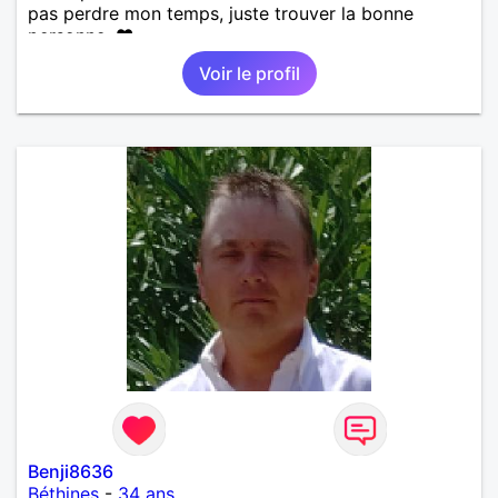
pas perdre mon temps, juste trouver la bonne
personne. ❤️
Voir le profil
Benji8636
Béthines
-
34 ans