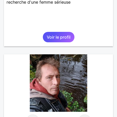
recherche d'une femme sérieuse
Voir le profil