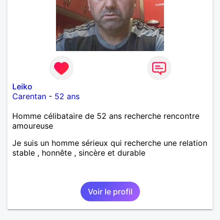
Leiko
Carentan
-
52 ans
Homme célibataire de 52 ans recherche rencontre
amoureuse
Je suis un homme sérieux qui recherche une relation
stable , honnête , sincère et durable
Voir le profil