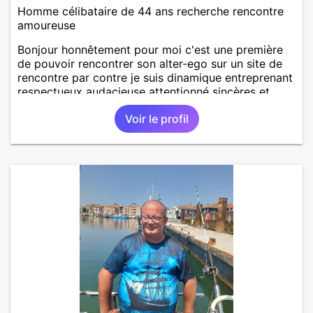
Homme célibataire de 44 ans recherche rencontre
amoureuse
Bonjour honnêtement pour moi c'est une première
de pouvoir rencontrer son alter-ego sur un site de
rencontre par contre je suis dinamique entreprenant
respectueux audacieuse attentionné sincères et
expressif et j' aime surtout les câlins et à les
Voir le profil
partager avec humour et amour bisous à+ à bientôt