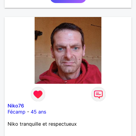
Niko76
Fécamp
-
45 ans
Niko tranquille et respectueux