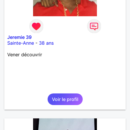
Jeremie 39
Sainte-Anne
-
38 ans
Vener découvrir
Voir le profil