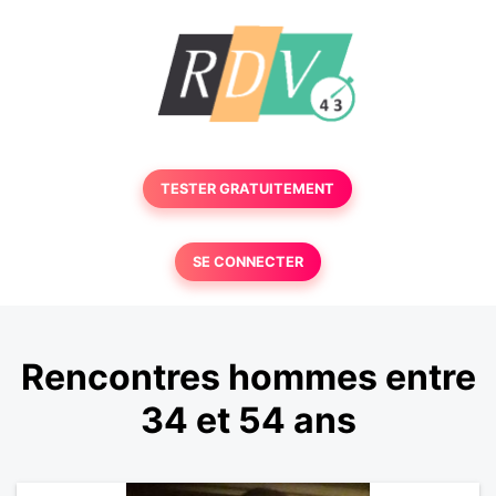
TESTER GRATUITEMENT
SE CONNECTER
Rencontres hommes entre
34 et 54 ans