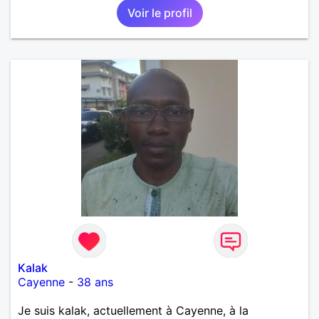
Voir le profil
Kalak
Cayenne
-
38 ans
Je suis kalak, actuellement à Cayenne, à la