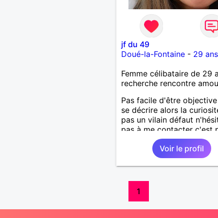
jf du 49
Doué-la-Fontaine
-
29 ans
Femme célibataire de 29 
recherche rencontre amo
Pas facile d'être objectiv
se décrire alors la curiosit
pas un vilain défaut n'hési
pas à me contacter c'est 
sympa pour faire connais
Voir le profil
1