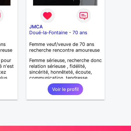
JMCA
Doué-la-Fontaine
-
70 ans
ans
Femme veuf/veuve de 70 ans
ureuse
recherche rencontre amoureuse
e pour
Femme sérieuse, recherche donc
é n'est
relation sérieuse , fidélité,
tez
sincérité, honnêteté, écoute,
plus
communication, tendresse,
sance.
attention
Voir le profil