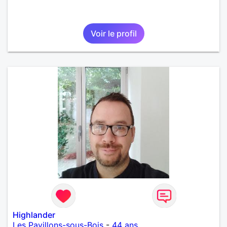
Voir le profil
Highlander
Les Pavillons-sous-Bois
-
44 ans