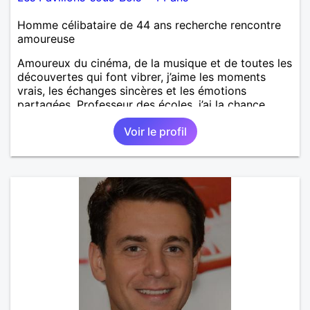
Homme célibataire de 44 ans recherche rencontre
amoureuse
Amoureux du cinéma, de la musique et de toutes les
découvertes qui font vibrer, j’aime les moments
vrais, les échanges sincères et les émotions
partagées. Professeur des écoles, j’ai la chance
d’exercer un métier qui me ressemble : transmettre,
Voir le profil
éveiller, encourager. Il y a quelque chose de
précieux dans la sincérité des enfants qu’on perd
parfois en grandissant. J’écris aussi un roman — un
univers que je construis depuis quelques années
avec beaucoup d’envie, entre imagination et quête
de sens. Entre un bon film, un concert, un resto
improvisé ou une soirée plus tranquille à refaire le
monde, je suis partant. Je recherche une femme
authentique, curieuse, avec qui partager autant les
discussions que les moments simples. Si tu aimes
t’émerveiller et créer une belle complicité, faisons
connaissance.