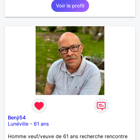
Voir le profil
disent plus que les mots. Aux silences qui apaisent.
Si tu cherches quelqu'un qui sait encore
s'émerveiller alors avec plaisir de pouvoir échanger
avec toi 🙏
Benji54
Lunéville
-
61 ans
Homme veuf/veuve de 61 ans recherche rencontre