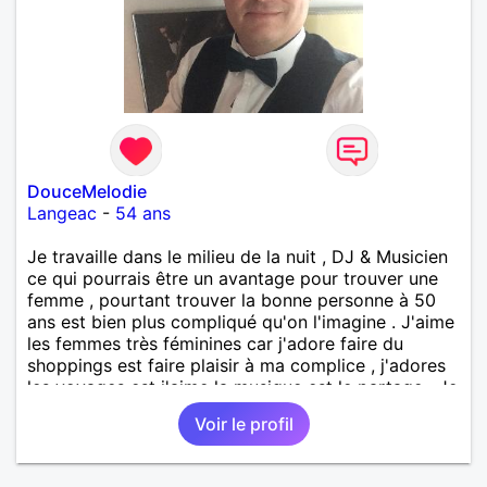
DouceMelodie
Langeac
-
54 ans
Je travaille dans le milieu de la nuit , DJ & Musicien
ce qui pourrais être un avantage pour trouver une
femme , pourtant trouver la bonne personne à 50
ans est bien plus compliqué qu'on l'imagine . J'aime
les femmes très féminines car j'adore faire du
shoppings est faire plaisir à ma complice , j'adores
les voyages est j'aime la musique est le partage . Je
vie en haute loire ( langeac ) J'étais très sportif
Voir le profil
mais la vie est mais responsabilité de papa mon
éloigné du sport , j'aimerai mi remettre ( vélo -
danse - autres )