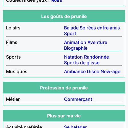
Les goûts de prunile
Loisirs
Balade
Soirées entre amis
Sport
Films
Animation
Aventure
Biographie
Sports
Natation
Randonnée
Sports de glisse
Musiques
Ambiance
Disco
New-age
Profession de prunile
Métier
Commerçant
Plus sur ma vie
Activité préférée
Se balader