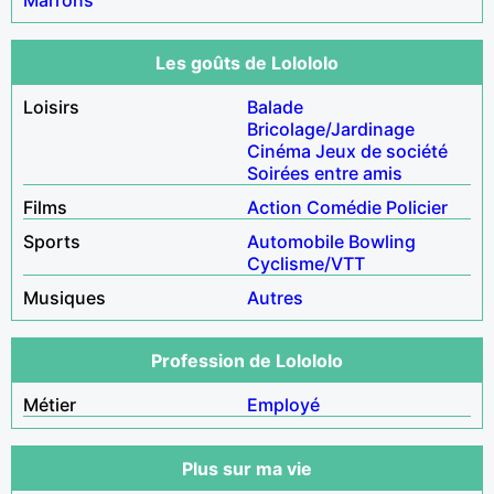
Les goûts de Lolololo
Loisirs
Balade
Bricolage/Jardinage
Cinéma
Jeux de société
Soirées entre amis
Films
Action
Comédie
Policier
Sports
Automobile
Bowling
Cyclisme/VTT
Musiques
Autres
Profession de Lolololo
Métier
Employé
Plus sur ma vie