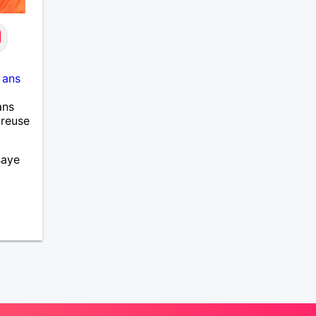
 ans
ans
ureuse
saye