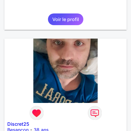
Voir le profil
Discret25
Besançon
-
38 ans