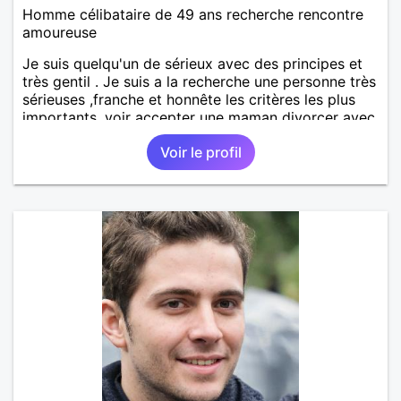
Homme célibataire de 49 ans recherche rencontre
amoureuse
Je suis quelqu'un de sérieux avec des principes et
très gentil . Je suis a la recherche une personne très
sérieuses ,franche et honnête les critères les plus
importants, voir accepter une maman divorcer avec
son enfant il n y a aucun problème. S' abstenir au
Voir le profil
personne non sérieuse merci. Recherche dans un
premier temps dialogue et apprendre à connaître la
personne puis dans un deuxième temps relation plus
sérieuse a voir une vie a deux. (2017 )Ma situation
professionnelle et agent de sécurité privée et
agents SIAP1. ET télésurveillance et vidéo
protection dans les casino supermarché. en CDI
Mes passions. Sont la robotique ,vtt ,Echeque
,astronomie . Service militaire belfort 35 régiment d
infanterie et engager sur 5 ans.de (1998 a 2003.)
Divers je fait en moyenne 6 km de marche par jour
a pieds. A la fin de mon travail a mon domicile. J 'ai
un rêve cet de construire une vie a deux en
harmonie. Si je pourrais lui décrocher la lune je le