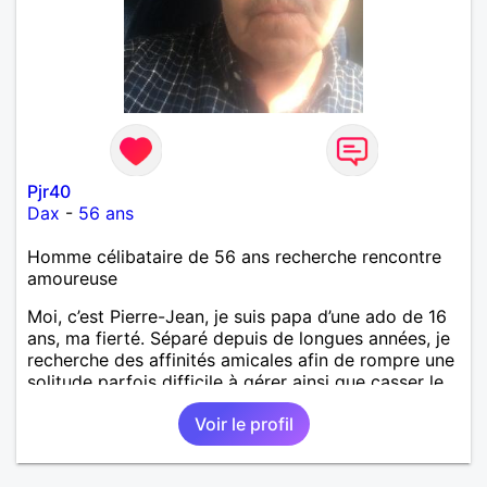
Pjr40
Dax
-
56 ans
Homme célibataire de 56 ans recherche rencontre
amoureuse
Moi, c’est Pierre-Jean, je suis papa d’une ado de 16
ans, ma fierté. Séparé depuis de longues années, je
recherche des affinités amicales afin de rompre une
solitude parfois difficile à gérer ainsi que casser le
vague à l’âme. L’amitié reste extrêmement
Voir le profil
importante à mes yeux mais peut se décliner en des
sentiments plus puissants. « Le temps fera son
œuvre » disait Arthur Schopenhauer, philosophe