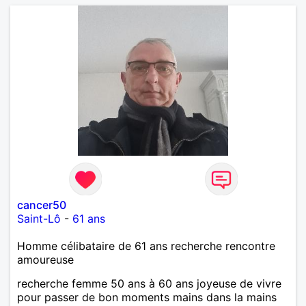
allemand que j’adore. J’aime discuter sans pour
autant être trop locace. Je suis bourré de qualités
avec très peu de défauts. Je suis altruiste,
bienveillant, empathique, attentionné, honnête,
respectueux, doux de caractère et compréhensif : je
laisse « glisser » beaucoup de choses. Mais ne vous
m’éprenez pas Mesdames, si une personne que
j’aime me trahit une fois, il n’y aura pas de seconde
chance et je l’effacerai à « vitam eternam ».
Néanmoins, je suis un tout petit peu maniaque ainsi
qu’impatient. J’essaye de faire des efforts. Rien de
bien dramatique ! Du moins je le pense……Je suis un
homme facile à vivre. À vous si vous le souhaitez,
d’apprendre à me connaître davantage. J’en serai
ravi….A très bientôt je l’espère.
cancer50
Saint-Lô
-
61 ans
Homme célibataire de 61 ans recherche rencontre
amoureuse
recherche femme 50 ans à 60 ans joyeuse de vivre
pour passer de bon moments mains dans la mains