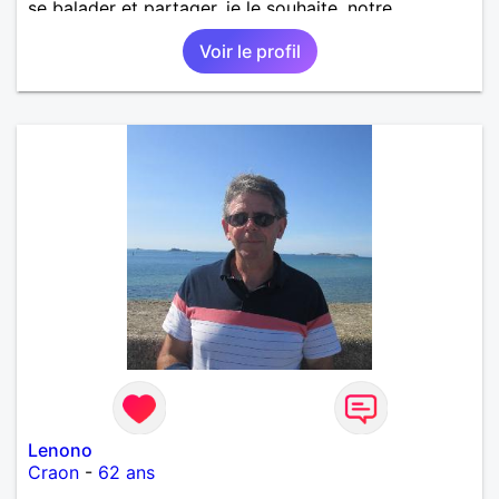
se balader et partager, je le souhaite, notre
complicité. J'aime beaucoup les chantiers de
Voir le profil
randonnée pour se défouler, se relaxer, se détendre
et finalement prendre du bon temps. C'est difficile
de tout dire en quelques lignes. En revanche, vous
pouvez me contacter pour avoir plus
d'informations. A bientôt
Lenono
Craon
-
62 ans