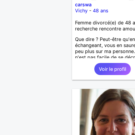
carswa
Vichy
-
48 ans
Femme divorcé(e) de 48 
recherche rencontre amo
Que dire ? Peut-être qu'en
échangeant, vous en saur
peu plus sur ma personne.
n'est pas facile de se décr
soi-même
Voir le profil