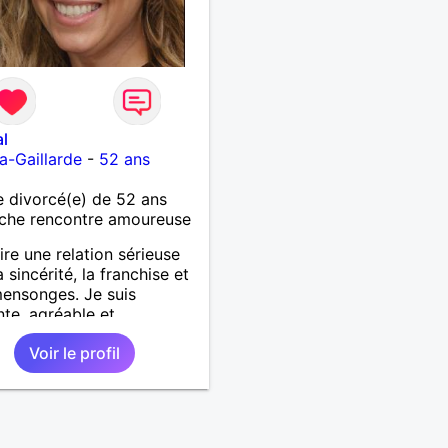
l
la-Gaillarde
-
52 ans
 divorcé(e) de 52 ans
che rencontre amoureuse
ire une relation sérieuse
 sincérité, la franchise et
ensonges. Je suis
nte, agréable et
tueuse tout en désirant
Voir le profil
r de bons moments de
icité avec un homme
t aller dans la même
ion que moi.