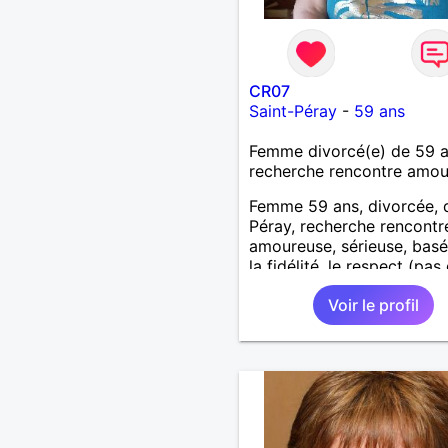
CR07
Saint-Péray
-
59 ans
Femme divorcé(e) de 59 
recherche rencontre amo
Femme 59 ans, divorcée, 
Péray, recherche rencontre
amoureuse, sérieuse, basé
la fidélité, le respect (pas 
aventure d'un soir). Rien 
Voir le profil
une rencontre après quel
échanges par messages p
savoir si il y a un feeling 
les deux et le désir de se r
Au plaisir de se découvrir..