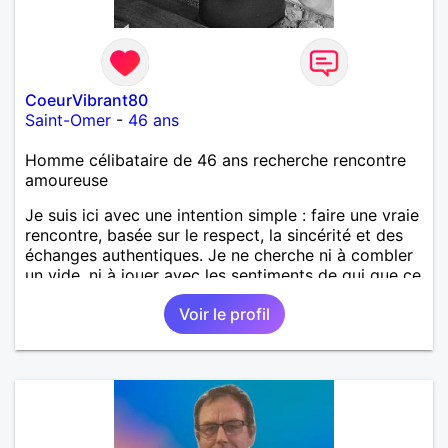
CoeurVibrant80
Saint-Omer
-
46 ans
Homme célibataire de 46 ans recherche rencontre
amoureuse
Je suis ici avec une intention simple : faire une vraie
rencontre, basée sur le respect, la sincérité et des
échanges authentiques. Je ne cherche ni à combler
un vide, ni à jouer avec les sentiments de qui que ce
soit. J'aimerais simplement apprendre à connaître
Voir le profil
une personne avec qui partager des conversations,
des moments de vie et, si le destin le permet,
construire une belle relation. En revanche, je préfère
être clair dès le départ : je ne donnerai jamais
d'argent, sous quelque prétexte que ce soit. Si votre
objectif est de demander une aide financière ou de
profiter de la générosité des autres, nous perdrons