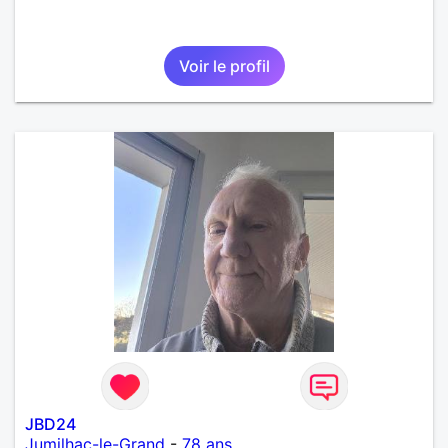
Voir le profil
JBD24
Jumilhac-le-Grand
-
78 ans