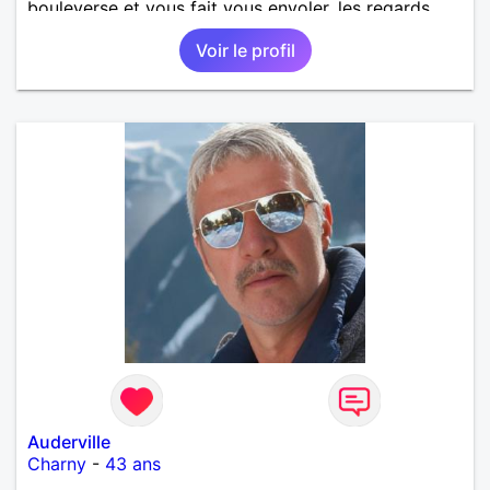
bouleverse et vous fait vous envoler, les regards
complices, les mots et les silences qui apaisent,
Voir le profil
Alors si comme moi tu as la même vision, parlons-
nous.
Auderville
Charny
-
43 ans